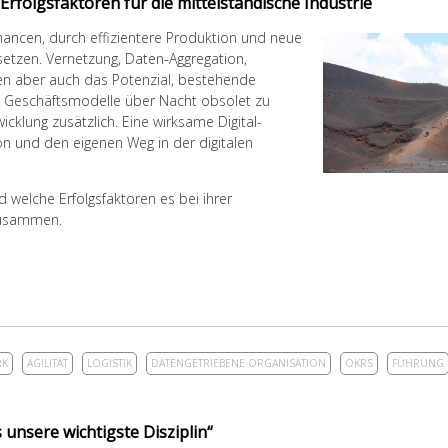
Erfolgsfaktoren für die mittelständische Industrie
Chancen, durch effizientere Produktion und neue
etzen. Vernetz
ung, Daten-Aggregation,
ben aber auch das Potenzial, bestehende
 Geschäftsmodelle über Nacht obsolet zu
klung zusätzlich. Eine wirksame Digital-
ion und den eigenen Weg in der digitalen
nd welche Erfolgsfaktoren es bei ihrer
 zusammen.
RK
AGILITÄT
LOGISTIK
DATENGETRIEBENE ORGANISATION
OKRS
FÜHRUNG
 unsere wichtigste Disziplin“