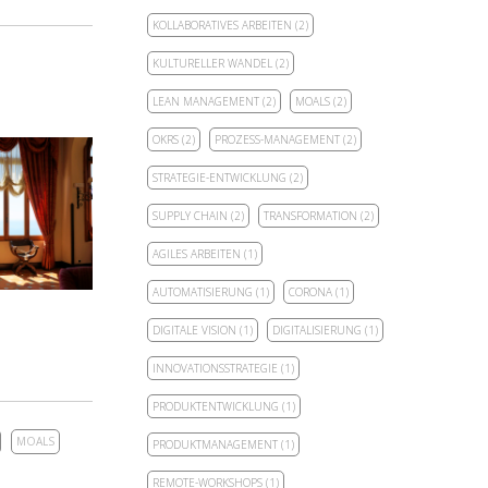
KOLLABORATIVES ARBEITEN
(2)
KULTURELLER WANDEL
(2)
LEAN MANAGEMENT
(2)
MOALS
(2)
OKRS
(2)
PROZESS-MANAGEMENT
(2)
STRATEGIE-ENTWICKLUNG
(2)
SUPPLY CHAIN
(2)
TRANSFORMATION
(2)
AGILES ARBEITEN
(1)
AUTOMATISIERUNG
(1)
CORONA
(1)
DIGITALE VISION
(1)
DIGITALISIERUNG
(1)
INNOVATIONSSTRATEGIE
(1)
PRODUKTENTWICKLUNG
(1)
MOALS
PRODUKTMANAGEMENT
(1)
REMOTE-WORKSHOPS
(1)