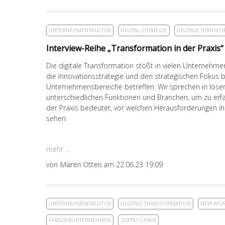
UNTERNEHMENSKULTUR
DIGITAL-STRATEGIE
DIGITALE TRANSF
Interview-Reihe „Transformation in der Praxis“
Die digitale Transformation stößt in vielen Unternehm
die Innovationsstrategie und den strategischen Fokus
Unternehmensbereiche betreffen. Wir sprechen in loser
unterschiedlichen Funktionen und Branchen, um zu erfa
der Praxis bedeutet, vor welchen Herausforderungen i
sehen.
mehr ...
von
Maren Otten
am 22.06.23 19:09
UNTERNEHMENSKULTUR
DIGITALE TRANSFORMATION
NEW WO
FAMILIENUNTERNEHMEN
SUPPLY CHAIN