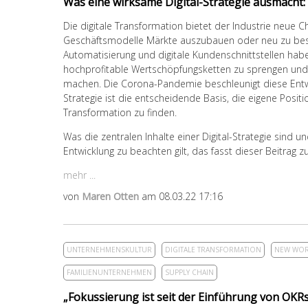
Was eine wirksame Digital-Strategie ausmacht: 
Die digitale Transformation bietet der Industrie neue 
Geschäftsmodelle Märkte auszubauen oder neu zu bes
Automatisierung und digitale Kundenschnittstellen ha
hochprofitable Wertschöpfungsketten zu sprengen und
machen. Die Corona-Pandemie beschleunigt diese Entwic
Strategie ist die entscheidende Basis, die eigene Posit
Transformation zu finden.
Was die zentralen Inhalte einer Digital-Strategie sind u
Entwicklung zu beachten gilt, das fasst dieser Beitrag
mehr ...
von
Maren Otten
am 08.03.22 17:16
UNTERNEHMENSKULTUR
DIGITALE TRANSFORMATION
NEW WO
FAMILIENUNTERNEHMEN
SUPPLY CHAIN
„Fokussierung ist seit der Einführung von OKRs