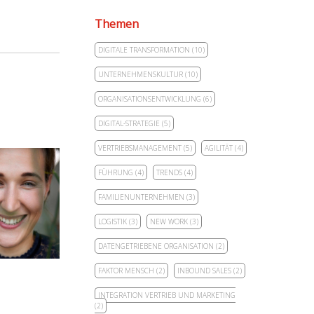
Themen
DIGITALE TRANSFORMATION
(10)
UNTERNEHMENSKULTUR
(10)
ORGANISATIONSENTWICKLUNG
(6)
DIGITAL-STRATEGIE
(5)
VERTRIEBSMANAGEMENT
(5)
AGILITÄT
(4)
FÜHRUNG
(4)
TRENDS
(4)
FAMILIENUNTERNEHMEN
(3)
LOGISTIK
(3)
NEW WORK
(3)
DATENGETRIEBENE ORGANISATION
(2)
FAKTOR MENSCH
(2)
INBOUND SALES
(2)
INTEGRATION VERTRIEB UND MARKETING
(2)