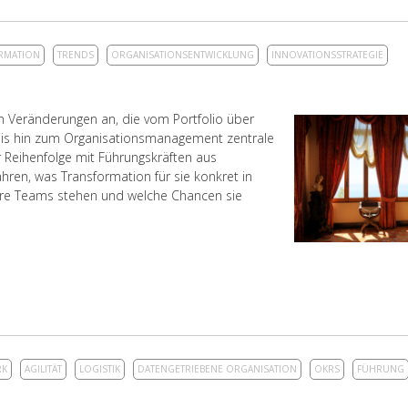
ORMATION
TRENDS
ORGANISATIONSENTWICKLUNG
INNOVATIONSSTRATEGIE
en Veränderungen an, die vom Portfolio über
 bis hin zum Organisationsmanagement zentrale
 Reihenfolge mit Führungskräften aus
hren, was Transformation für sie konkret in
hre Teams stehen und welche Chancen sie
RK
AGILITÄT
LOGISTIK
DATENGETRIEBENE ORGANISATION
OKRS
FÜHRUNG