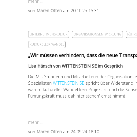
mehr ...
von
Maren Otten
am 20.10.25 15:31
UNTERNEHMENSKULTUR
ORGANISATIONSENTWICKLUNG
FÜHR
KULTURELLER WANDEL
„Wir müssen verhindern, dass die neue Transpa
Lisa Hänsch von WITTENSTEIN SE im Gespräch
Die
Mit-Gründerin und Mitarbeiterin der Organisations
Spezialisten
WITTENSTEIN SE
spricht über Widerstand 
warum kultureller Wandel kein Projekt ist und die Kon
Führungskraft muss dahinter stehen' ernst nimmt.
mehr ...
von
Maren Otten
am 24.09.24 18:10