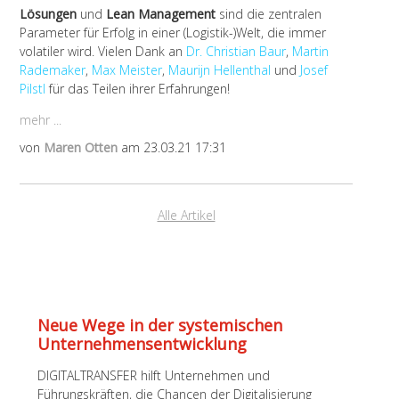
Lösungen
und
Lean Management
sind die zentralen
Parameter für Erfolg in einer (Logistik-)Welt, die immer
volatiler wird. Vielen Dank an
Dr. Christian Baur
,
Martin
Rademaker
,
Max Meister
,
Maurijn Hellenthal
und
Josef
Pilstl
für das Teilen ihrer Erfahrungen!
mehr ...
von
Maren Otten
am 23.03.21 17:31
Alle Artikel
Neue Wege in der systemischen
Unternehmens­entwicklung
DIGITALTRANSFER hilft Unternehmen und
Führungskräften, die Chancen der Digitalisierung