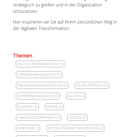
strategisch zu greifen und in der Organisation
umzusetzen.
Hier inspirieren wir Sie auf Ihrem persönlichen Weg in
der digitalen Transformation.
Themen
DIGITALE TRANSFORMATION
(10)
UNTERNEHMENSKULTUR
(10)
ORGANISATIONSENTWICKLUNG
(6)
DIGITAL-STRATEGIE
(5)
VERTRIEBSMANAGEMENT
(5)
AGILITÄT
(4)
FÜHRUNG
(4)
TRENDS
(4)
FAMILIENUNTERNEHMEN
(3)
LOGISTIK
(3)
NEW WORK
(3)
DATENGETRIEBENE ORGANISATION
(2)