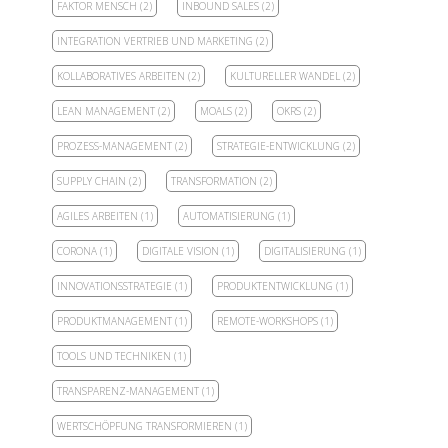
FAKTOR MENSCH
(2)
INBOUND SALES
(2)
INTEGRATION VERTRIEB UND MARKETING
(2)
KOLLABORATIVES ARBEITEN
(2)
KULTURELLER WANDEL
(2)
LEAN MANAGEMENT
(2)
MOALS
(2)
OKRS
(2)
PROZESS-MANAGEMENT
(2)
STRATEGIE-ENTWICKLUNG
(2)
SUPPLY CHAIN
(2)
TRANSFORMATION
(2)
AGILES ARBEITEN
(1)
AUTOMATISIERUNG
(1)
CORONA
(1)
DIGITALE VISION
(1)
DIGITALISIERUNG
(1)
INNOVATIONSSTRATEGIE
(1)
PRODUKTENTWICKLUNG
(1)
PRODUKTMANAGEMENT
(1)
REMOTE-WORKSHOPS
(1)
TOOLS UND TECHNIKEN
(1)
TRANSPARENZ-MANAGEMENT
(1)
WERTSCHÖPFUNG TRANSFORMIEREN
(1)