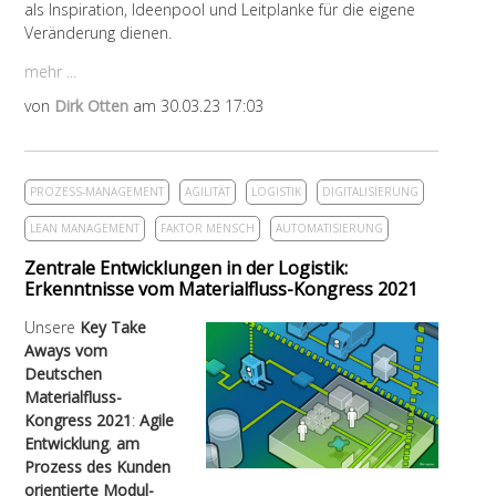
als Inspiration, Ideenpool und Leitplanke für die eigene
Veränderung dienen.
mehr ...
von
Dirk Otten
am 30.03.23 17:03
PROZESS-MANAGEMENT
AGILITÄT
LOGISTIK
DIGITALISIERUNG
LEAN MANAGEMENT
FAKTOR MENSCH
AUTOMATISIERUNG
Zentrale Entwicklungen in der Logistik:
Erkenntnisse vom Materialfluss-Kongress 2021
Unsere
Key Take
Aways vom
Deutschen
Materialfluss-
Kongress 2021
:
Agile
Entwicklung
,
am
Prozess des Kunden
orientierte Modul-