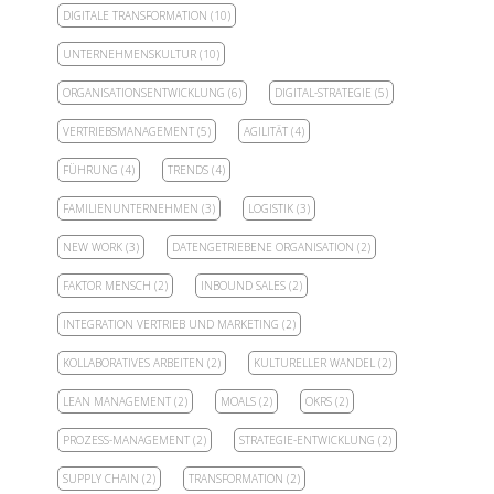
DIGITALE TRANSFORMATION
(10)
UNTERNEHMENSKULTUR
(10)
ORGANISATIONSENTWICKLUNG
(6)
DIGITAL-STRATEGIE
(5)
VERTRIEBSMANAGEMENT
(5)
AGILITÄT
(4)
FÜHRUNG
(4)
TRENDS
(4)
FAMILIENUNTERNEHMEN
(3)
LOGISTIK
(3)
NEW WORK
(3)
DATENGETRIEBENE ORGANISATION
(2)
FAKTOR MENSCH
(2)
INBOUND SALES
(2)
INTEGRATION VERTRIEB UND MARKETING
(2)
KOLLABORATIVES ARBEITEN
(2)
KULTURELLER WANDEL
(2)
LEAN MANAGEMENT
(2)
MOALS
(2)
OKRS
(2)
PROZESS-MANAGEMENT
(2)
STRATEGIE-ENTWICKLUNG
(2)
SUPPLY CHAIN
(2)
TRANSFORMATION
(2)