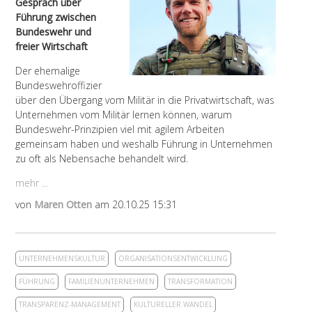
Gespräch über
Führung zwischen
Bundeswehr und
freier Wirtschaft
Der ehemalige
Bundeswehroffizier
über den Übergang vom Militär in die Privatwirtschaft, was
Unternehmen vom Militär lernen können, warum
Bundeswehr-Prinzipien viel mit agilem Arbeiten
gemeinsam haben und weshalb Führung in Unternehmen
zu oft als Nebensache behandelt wird.
mehr ...
von
Maren Otten
am 20.10.25 15:31
UNTERNEHMENSKULTUR
ORGANISATIONSENTWICKLUNG
FÜHRUNG
FAMILIENUNTERNEHMEN
TRANSFORMATION
TRANSPARENZ-MANAGEMENT
KULTURELLER WANDEL