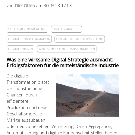
von
Dirk Otten
am 30.03.23 17:03
STRATEGIE-ENTWICKLUNG
DIGITAL-STRATEGIE
DIGITALE TRANSFORMATION
ORGANISATIONSENTWICKLUNG
DIGITALE VISION
WERTSCHÖPFUNG TRANSFORMIEREN
Was eine wirksame Digital-Strategie ausmacht:
Erfolgsfaktoren für die mittelständische Industrie
Die digitale
Transformation bietet
der Industrie neue
Chancen, durch
effizientere
Produktion und neue
Geschäftsmodelle
Märkte auszubauen
oder neu zu besetzen. Vernetz
ung, Daten-Aggregation,
Automatisierung und digitale Kundenschnittstellen haben