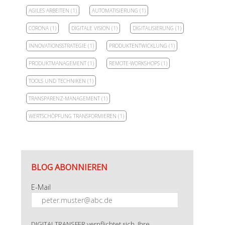
AGILES ARBEITEN
(1)
AUTOMATISIERUNG
(1)
CORONA
(1)
DIGITALE VISION
(1)
DIGITALISIERUNG
(1)
INNOVATIONSSTRATEGIE
(1)
PRODUKTENTWICKLUNG
(1)
PRODUKTMANAGEMENT
(1)
REMOTE-WORKSHOPS
(1)
TOOLS UND TECHNIKEN
(1)
TRANSPARENZ-MANAGEMENT
(1)
WERTSCHÖPFUNG TRANSFORMIEREN
(1)
BLOG ABONNIEREN
E-Mail
DIGITALTRANSFER verpflichtet sich, Ihre