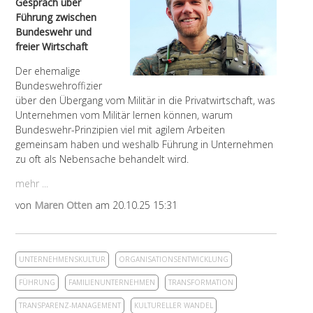
Gespräch über
Führung zwischen
Bundeswehr und
freier Wirtschaft
Der ehemalige
Bundeswehroffizier
über den Übergang vom Militär in die Privatwirtschaft, was
Unternehmen vom Militär lernen können, warum
Bundeswehr-Prinzipien viel mit agilem Arbeiten
gemeinsam haben und weshalb Führung in Unternehmen
zu oft als Nebensache behandelt wird.
mehr ...
von
Maren Otten
am 20.10.25 15:31
UNTERNEHMENSKULTUR
ORGANISATIONSENTWICKLUNG
FÜHRUNG
FAMILIENUNTERNEHMEN
TRANSFORMATION
TRANSPARENZ-MANAGEMENT
KULTURELLER WANDEL