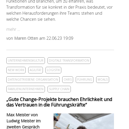
Funktionen und Branchen, um zu erfahren, was
Transformation für sie konkret in der Praxis bedeutet, vor
welchen Herausforderungen ihre Teams stehen und
welche Chancen sie sehen.
mehr ...
von
Maren Otten
am 22.06.23 19:09
UNTERNEHMENSKULTUR
DIGITALE TRANSFORMATION
NEW WORK
AGILITÄT
LOGISTIK
DATENGETRIEBENE ORGANISATION
OKRS
FÜHRUNG
MOALS
FAMILIENUNTERNEHMEN
SUPPLY CHAIN
„Gute Change-Projekte brauchen Ehrlichkeit und
das Vertrauen in die Führungskräfte“
Max Meister von
Ludwig Meister im
zweiten Gespräch