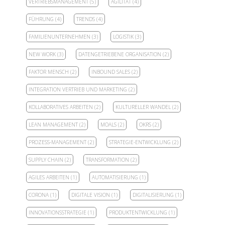
VERTRIEBSMANAGEMENT
(5)
AGILITÄT
(4)
FÜHRUNG
(4)
TRENDS
(4)
FAMILIENUNTERNEHMEN
(3)
LOGISTIK
(3)
NEW WORK
(3)
DATENGETRIEBENE ORGANISATION
(2)
FAKTOR MENSCH
(2)
INBOUND SALES
(2)
INTEGRATION VERTRIEB UND MARKETING
(2)
KOLLABORATIVES ARBEITEN
(2)
KULTURELLER WANDEL
(2)
LEAN MANAGEMENT
(2)
MOALS
(2)
OKRS
(2)
PROZESS-MANAGEMENT
(2)
STRATEGIE-ENTWICKLUNG
(2)
SUPPLY CHAIN
(2)
TRANSFORMATION
(2)
AGILES ARBEITEN
(1)
AUTOMATISIERUNG
(1)
CORONA
(1)
DIGITALE VISION
(1)
DIGITALISIERUNG
(1)
INNOVATIONSSTRATEGIE
(1)
PRODUKTENTWICKLUNG
(1)