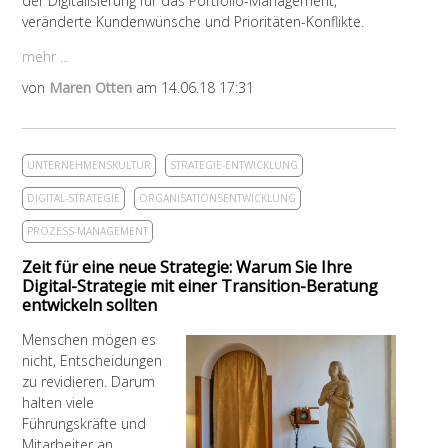
der Digitalisierung für das Portfolio-Management,
veränderte Kundenwünsche und Prioritäten-Konflikte.
mehr ...
von
Maren Otten
am 14.06.18 17:31
UNTERNEHMENSKULTUR
STRATEGIE-ENTWICKLUNG
DIGITAL-STRATEGIE
ORGANISATIONSENTWICKLUNG
PROZESS-MANAGEMENT
Zeit für eine neue Strategie: Warum Sie Ihre
Digital-Strategie mit einer Transition-Beratung
entwickeln sollten
Menschen mögen es
nicht, Entscheidungen
zu revidieren. Darum
halten viele
Führungskräfte und
Mitarbeiter an