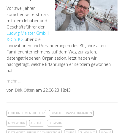
Vor zwei Jahren
sprachen wir erstmals
mit dem Inhaber und
Geschäftsführer der
Ludwig Meister GmbH
& Co. KG
über die
Innovationen und Veränderungen des 80 Jahre alten
Familienunternehmens auf dem Weg zur agilen,
datengetriebenen Organisation. Jetzt haben wir
nachgefragt, welche Erfahrungen er seitdem gewonnen
hat.
mehr ...
von
Dirk Otten
am 22.06.23 18:43
UNTERNEHMENSKULTUR
DIGITALE TRANSFORMATION
NEW WORK
AGILITÄT
LOGISTIK
DATENGETRIEBENE ORGANISATION
OKRS
FÜHRUNG
MOALS