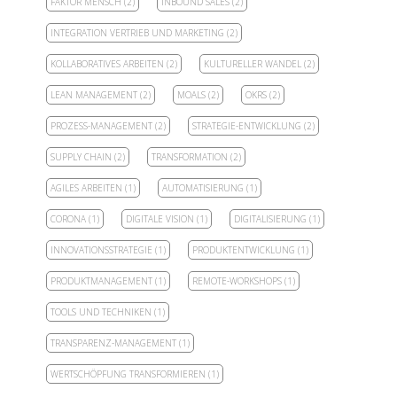
FAKTOR MENSCH
(2)
INBOUND SALES
(2)
INTEGRATION VERTRIEB UND MARKETING
(2)
KOLLABORATIVES ARBEITEN
(2)
KULTURELLER WANDEL
(2)
LEAN MANAGEMENT
(2)
MOALS
(2)
OKRS
(2)
PROZESS-MANAGEMENT
(2)
STRATEGIE-ENTWICKLUNG
(2)
SUPPLY CHAIN
(2)
TRANSFORMATION
(2)
AGILES ARBEITEN
(1)
AUTOMATISIERUNG
(1)
CORONA
(1)
DIGITALE VISION
(1)
DIGITALISIERUNG
(1)
INNOVATIONSSTRATEGIE
(1)
PRODUKTENTWICKLUNG
(1)
PRODUKTMANAGEMENT
(1)
REMOTE-WORKSHOPS
(1)
TOOLS UND TECHNIKEN
(1)
TRANSPARENZ-MANAGEMENT
(1)
WERTSCHÖPFUNG TRANSFORMIEREN
(1)