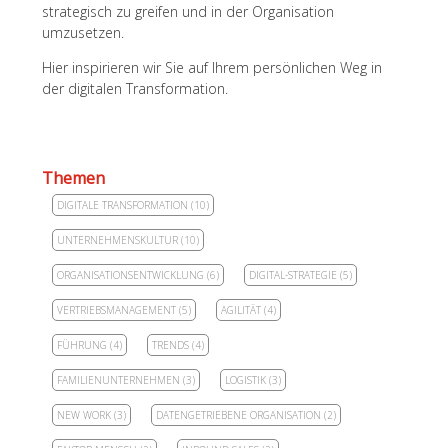
strategisch zu greifen und in der Organisation
umzusetzen.
Hier inspirieren wir Sie auf Ihrem persönlichen Weg in
der digitalen Transformation.
Themen
DIGITALE TRANSFORMATION
(10)
UNTERNEHMENSKULTUR
(10)
ORGANISATIONSENTWICKLUNG
(6)
DIGITAL-STRATEGIE
(5)
VERTRIEBSMANAGEMENT
(5)
AGILITÄT
(4)
FÜHRUNG
(4)
TRENDS
(4)
FAMILIENUNTERNEHMEN
(3)
LOGISTIK
(3)
NEW WORK
(3)
DATENGETRIEBENE ORGANISATION
(2)