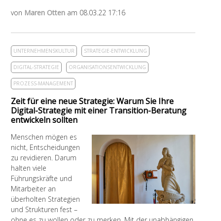
von
Maren Otten
am 08.03.22 17:16
UNTERNEHMENSKULTUR
STRATEGIE-ENTWICKLUNG
DIGITAL-STRATEGIE
ORGANISATIONSENTWICKLUNG
PROZESS-MANAGEMENT
Zeit für eine neue Strategie: Warum Sie Ihre
Digital-Strategie mit einer Transition-Beratung
entwickeln sollten
Menschen mögen es
nicht, Entscheidungen
zu revidieren. Darum
halten viele
Führungskräfte und
Mitarbeiter an
überholten Strategien
und Strukturen fest –
ohne es zu wollen oder zu merken. Mit der unabhängigen