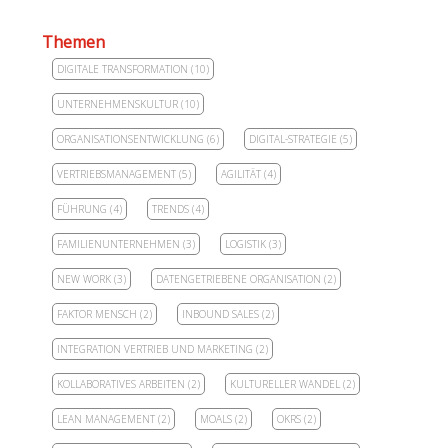
Themen
DIGITALE TRANSFORMATION
(10)
UNTERNEHMENSKULTUR
(10)
ORGANISATIONSENTWICKLUNG
(6)
DIGITAL-STRATEGIE
(5)
VERTRIEBSMANAGEMENT
(5)
AGILITÄT
(4)
FÜHRUNG
(4)
TRENDS
(4)
FAMILIENUNTERNEHMEN
(3)
LOGISTIK
(3)
NEW WORK
(3)
DATENGETRIEBENE ORGANISATION
(2)
FAKTOR MENSCH
(2)
INBOUND SALES
(2)
INTEGRATION VERTRIEB UND MARKETING
(2)
KOLLABORATIVES ARBEITEN
(2)
KULTURELLER WANDEL
(2)
LEAN MANAGEMENT
(2)
MOALS
(2)
OKRS
(2)