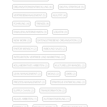
ORGANISATIONSENTWICKLUNG
(6)
DIGITAL-STRATEGIE
(5)
VERTRIEBSMANAGEMENT
(5)
AGILITÄT
(4)
FÜHRUNG
(4)
TRENDS
(4)
FAMILIENUNTERNEHMEN
(3)
LOGISTIK
(3)
NEW WORK
(3)
DATENGETRIEBENE ORGANISATION
(2)
FAKTOR MENSCH
(2)
INBOUND SALES
(2)
INTEGRATION VERTRIEB UND MARKETING
(2)
KOLLABORATIVES ARBEITEN
(2)
KULTURELLER WANDEL
(2)
LEAN MANAGEMENT
(2)
MOALS
(2)
OKRS
(2)
PROZESS-MANAGEMENT
(2)
STRATEGIE-ENTWICKLUNG
(2)
SUPPLY CHAIN
(2)
TRANSFORMATION
(2)
AGILES ARBEITEN
(1)
AUTOMATISIERUNG
(1)