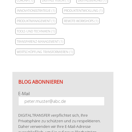
CORONA
(1)
DIGITALE VISION
(1)
DIGITALISIERUNG
(1)
INNOVATIONSSTRATEGIE
(1)
PRODUKTENTWICKLUNG
(1)
PRODUKTMANAGEMENT
(1)
REMOTE-WORKSHOPS
(1)
TOOLS UND TECHNIKEN
(1)
TRANSPARENZ-MANAGEMENT
(1)
WERTSCHÖPFUNG TRANSFORMIEREN
(1)
BLOG ABONNIEREN
E-Mail
DIGITALTRANSFER verpflichtet sich, Ihre
Privatsphäre zu schützen und zu respektieren.
Daher verwenden wir Ihre E-Mail-Adresse